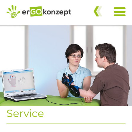
zurück
Service